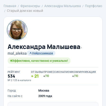
Главная
Фрилансеры
Александра Малышева
Портфолио
Старый дом как новый
Александра Малышева
›
mal_aleksa
Нейросаммари
Эффективно, качественно и уникально!
РЕЙТИНГ
ОТЗЫВЫ
ПРОФЕССИОНАЛИЗМ
КОММУНИКАЦИЯ
534
21
-
-
/10
/10
№ 2 125 в каталоге
Город
Москва
На сайте с
2009 года