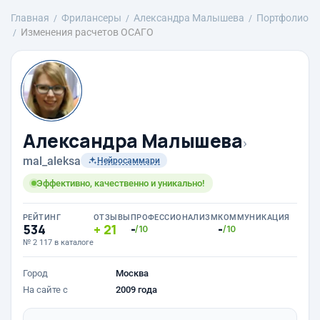
Главная
Фрилансеры
Александра Малышева
Портфолио
Изменения расчетов ОСАГО
Александра Малышева
›
mal_aleksa
Нейросаммари
Эффективно, качественно и уникально!
РЕЙТИНГ
ОТЗЫВЫ
ПРОФЕССИОНАЛИЗМ
КОММУНИКАЦИЯ
534
21
-
-
/10
/10
№ 2 117 в каталоге
Город
Москва
На сайте с
2009 года