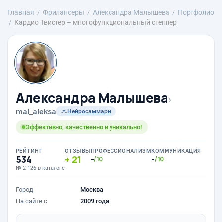
Главная
Фрилансеры
Александра Малышева
Портфолио
Кардио Твистер – многофункциональный степпер
Александра Малышева
›
mal_aleksa
Нейросаммари
Эффективно, качественно и уникально!
РЕЙТИНГ
ОТЗЫВЫ
ПРОФЕССИОНАЛИЗМ
КОММУНИКАЦИЯ
534
21
-
-
/10
/10
№ 2 126 в каталоге
Город
Москва
На сайте с
2009 года