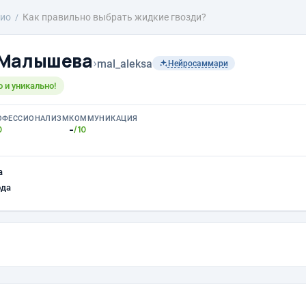
ио
Как правильно выбрать жидкие гвозди?
 Малышева
›
mal_aleksa
Нейросаммари
 и уникально!
ОФЕССИОНАЛИЗМ
КОММУНИКАЦИЯ
-
0
/10
а
ода