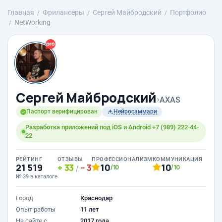
Главная
Фрилансеры
Сергей Майбродский
Портфолио
NetWorking
Сергей Майбродский
›
AXAS
Паспорт верифицирован
Нейросаммари
Разработка приложений под iOS и Android +7 (989) 222-44-
22
РЕЙТИНГ
ОТЗЫВЫ
ПРОФЕССИОНАЛИЗМ
КОММУНИКАЦИЯ
21 519
33
3
10
10
/10
/10
/
№ 39 в каталоге
Город
Краснодар
Опыт работы
11 лет
На сайте с
2017 года