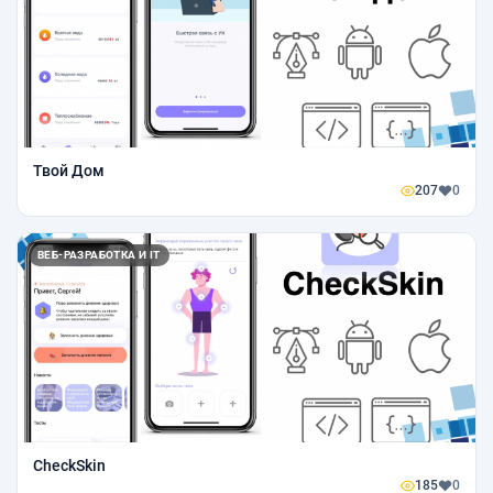
Твой Дом
207
0
ВЕБ-РАЗРАБОТКА И IT
CheckSkin
185
0