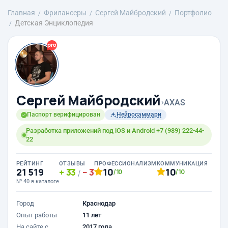
Главная
Фрилансеры
Сергей Майбродский
Портфолио
Детская Энциклопедия
Сергей Майбродский
›
AXAS
Паспорт верифицирован
Нейросаммари
Разработка приложений под iOS и Android +7 (989) 222-44-
22
РЕЙТИНГ
ОТЗЫВЫ
ПРОФЕССИОНАЛИЗМ
КОММУНИКАЦИЯ
21 519
33
3
10
10
/10
/10
/
№ 40 в каталоге
Город
Краснодар
Опыт работы
11 лет
На сайте с
2017 года