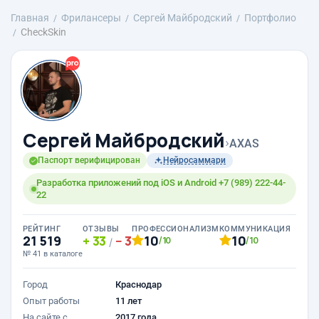
Главная
Фрилансеры
Сергей Майбродский
Портфолио
CheckSkin
Сергей Майбродский
›
AXAS
Паспорт верифицирован
Нейросаммари
Разработка приложений под iOS и Android +7 (989) 222-44-
22
РЕЙТИНГ
ОТЗЫВЫ
ПРОФЕССИОНАЛИЗМ
КОММУНИКАЦИЯ
21 519
33
3
10
10
/10
/10
/
№ 41 в каталоге
Город
Краснодар
Опыт работы
11 лет
На сайте с
2017 года