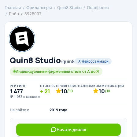
Главная
Фрилансеры
Quin8 Studio
Портфолио
Работа 3925007
Quin8 Studio
›
quin8
Нейросаммари
Индивидуальный фирменный стиль от А до Я
РЕЙТИНГ
ОТЗЫВЫ
ПРОФЕССИОНАЛИЗМ
КОММУНИКАЦИЯ
1 477
21
10
10
/10
/10
№ 1 055 в каталоге
На сайте с
2019 года
Начать диалог