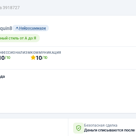
а 3918727
›
quin8
Нейросаммари
ый стиль от А до Я
ОФЕССИОНАЛИЗМ
КОММУНИКАЦИЯ
10
10
/10
/10
ода
Безопасная сделка
Деньги списываются после