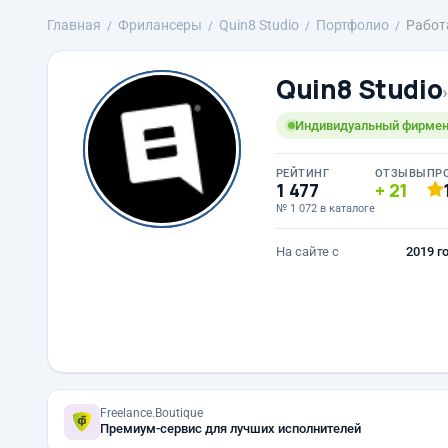
Главная
Фрилансеры
Quin8 Studio
Портфолио
Работ
Quin8 Studio
Индивидуальный фирменн
РЕЙТИНГ
ОТЗЫВЫ
ПР
1 477
21
№ 1 072 в каталоге
На сайте с
2019 г
Freelance.Boutique
Премиум-сервис для лучших исполнителей