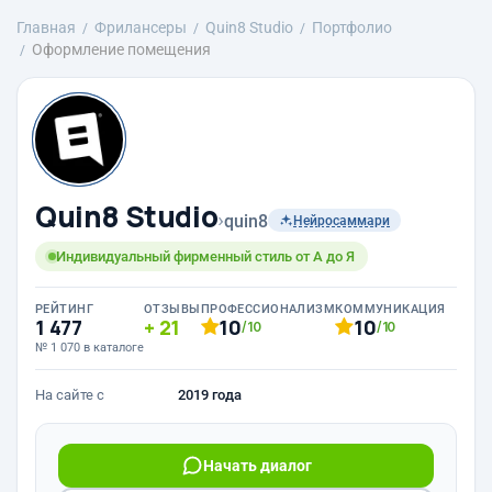
Главная
Фрилансеры
Quin8 Studio
Портфолио
Оформление помещения
Quin8 Studio
›
quin8
Нейросаммари
Индивидуальный фирменный стиль от А до Я
РЕЙТИНГ
ОТЗЫВЫ
ПРОФЕССИОНАЛИЗМ
КОММУНИКАЦИЯ
1 477
21
10
10
/10
/10
№ 1 070 в каталоге
На сайте с
2019 года
Начать диалог