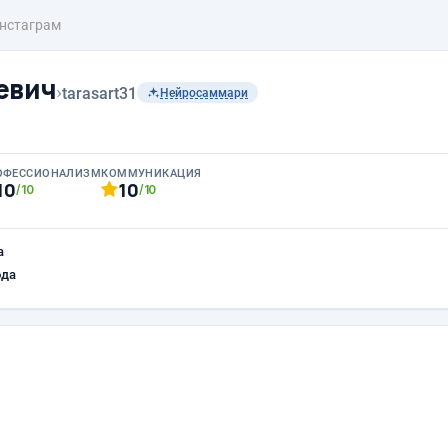
нстаграм
евич
›
tarasart31
Нейросаммари
ОФЕССИОНАЛИЗМ
КОММУНИКАЦИЯ
10
10
/10
/10
а
ода