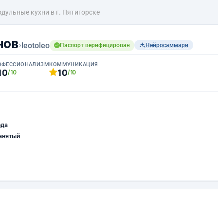
дульные кухни в г. Пятигорске
нов
›
leotoleo
Паспорт верифицирован
Нейросаммари
ОФЕССИОНАЛИЗМ
КОММУНИКАЦИЯ
10
10
/10
/10
ода
анятый