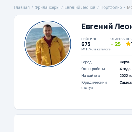
Главная
Фрилансеры
Евгений Леонов
Портфолио
Мо
Евгений Лео
РЕЙТИНГ
ОТЗЫВЫ
ПР
673
25
№ 1 743 в каталоге
Город
Керчь
Опыт работы
4 года
На сайте с
2022 г
Юридический
Самоз
статус