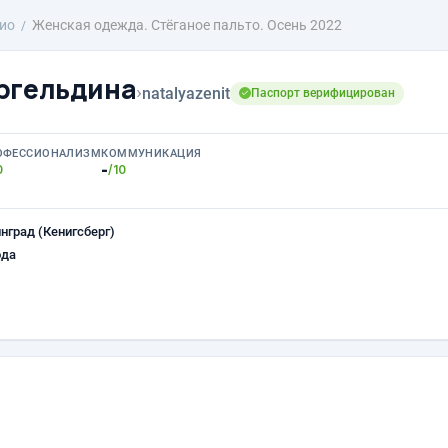
ио
Женская одежда. Стёганое пальто. Осень 2022
ргельдина
›
natalyazenit
Паспорт верифицирован
ОФЕССИОНАЛИЗМ
КОММУНИКАЦИЯ
-
0
/10
нград (Кенигсберг)
ода