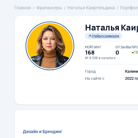
Главная
Фрилансеры
Наталья Каиргельдина
Портфол
Наталья Каи
Нейросаммари
РЕЙТИНГ
ОТЗЫВЫ
ПР
168
0
-
/1
№ 8 598 в каталоге
Город
Калини
На сайте с
2022 г
Дизайн и Брендинг