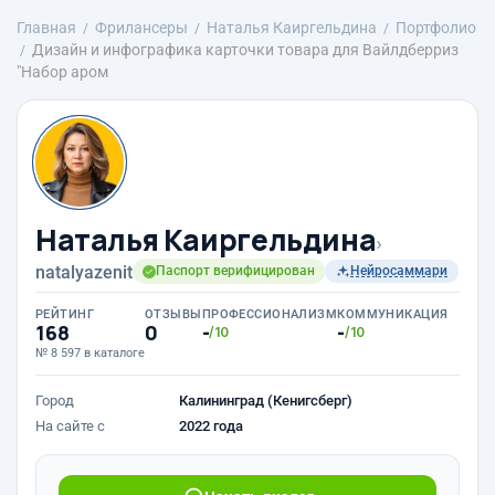
Главная
Фрилансеры
Наталья Каиргельдина
Портфолио
Дизайн и инфографика карточки товара для Вайлдберриз
"Набор аром
Наталья Каиргельдина
›
natalyazenit
Паспорт верифицирован
Нейросаммари
РЕЙТИНГ
ОТЗЫВЫ
ПРОФЕССИОНАЛИЗМ
КОММУНИКАЦИЯ
168
0
-
-
/10
/10
№ 8 597 в каталоге
Город
Калининград (Кенигсберг)
На сайте с
2022 года