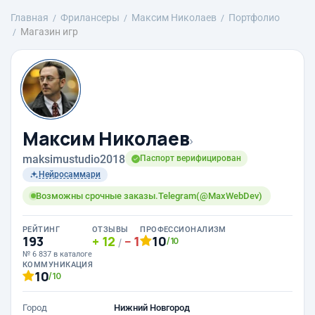
Главная
Фрилансеры
Максим Николаев
Портфолио
Магазин игр
Максим Николаев
›
maksimustudio2018
Паспорт верифицирован
Нейросаммари
Возможны срочные заказы.Telegram(@MaxWebDev)
РЕЙТИНГ
ОТЗЫВЫ
ПРОФЕССИОНАЛИЗМ
193
12
1
10
/10
/
№ 6 837 в каталоге
КОММУНИКАЦИЯ
10
/10
Город
Нижний Новгород