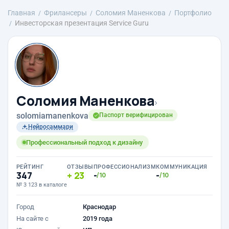
Главная
Фрилансеры
Соломия Маненкова
Портфолио
Инвесторская презентация Service Guru
Соломия Маненкова
›
solomiamanenkova
Паспорт верифицирован
Нейросаммари
Профессиональный подход к дизайну
РЕЙТИНГ
ОТЗЫВЫ
ПРОФЕССИОНАЛИЗМ
КОММУНИКАЦИЯ
347
23
-
-
/10
/10
№ 3 123 в каталоге
Город
Краснодар
На сайте с
2019 года