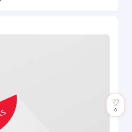
е.
♡
0