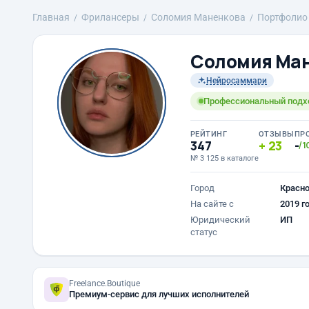
Главная
Фрилансеры
Соломия Маненкова
Портфолио
Соломия Ма
Нейросаммари
Профессиональный подхо
РЕЙТИНГ
ОТЗЫВЫ
ПР
347
23
-
/1
№ 3 125 в каталоге
Город
Красн
На сайте с
2019 г
Юридический
ИП
статус
Freelance.Boutique
Премиум-сервис для лучших исполнителей