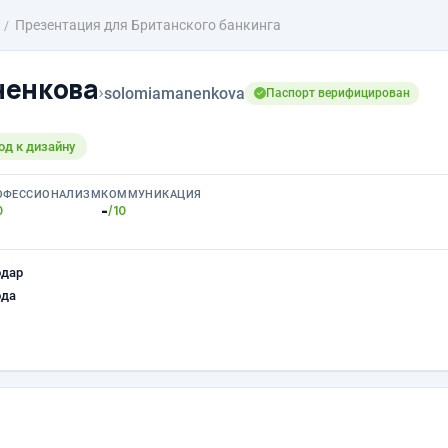
Презентация для Британского банкинга
ненкова
›
solomiamanenkova
Паспорт верифицирован
д к дизайну
ОФЕССИОНАЛИЗМ
КОММУНИКАЦИЯ
-
0
/10
одар
ода