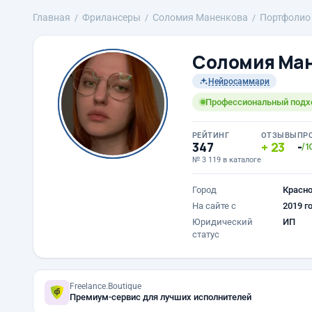
Главная
Фрилансеры
Соломия Маненкова
Портфолио
Соломия Ма
Нейросаммари
Профессиональный подхо
РЕЙТИНГ
ОТЗЫВЫ
ПР
347
23
-
/1
№ 3 119 в каталоге
Город
Красн
На сайте с
2019 г
Юридический
ИП
статус
Freelance.Boutique
Премиум-сервис для лучших исполнителей