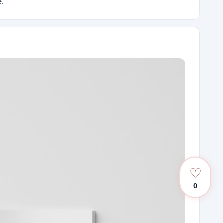
е.
♡
0