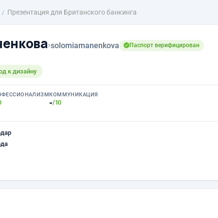
Презентация для Британского банкинга
ненкова
›
solomiamanenkova
Паспорт верифицирован
д к дизайну
ОФЕССИОНАЛИЗМ
КОММУНИКАЦИЯ
-
0
/10
одар
ода