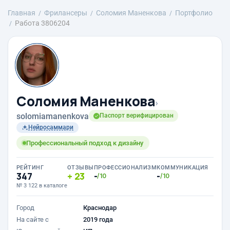
Главная
Фрилансеры
Соломия Маненкова
Портфолио
Работа 3806204
Соломия Маненкова
›
solomiamanenkova
Паспорт верифицирован
Нейросаммари
Профессиональный подход к дизайну
РЕЙТИНГ
ОТЗЫВЫ
ПРОФЕССИОНАЛИЗМ
КОММУНИКАЦИЯ
347
23
-
-
/10
/10
№ 3 122 в каталоге
Город
Краснодар
На сайте с
2019 года