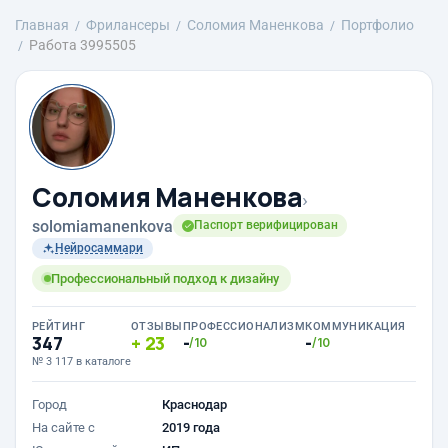
Главная
Фрилансеры
Соломия Маненкова
Портфолио
Работа 3995505
Соломия Маненкова
›
solomiamanenkova
Паспорт верифицирован
Нейросаммари
Профессиональный подход к дизайну
РЕЙТИНГ
ОТЗЫВЫ
ПРОФЕССИОНАЛИЗМ
КОММУНИКАЦИЯ
347
23
-
-
/10
/10
№ 3 117 в каталоге
Город
Краснодар
На сайте с
2019 года