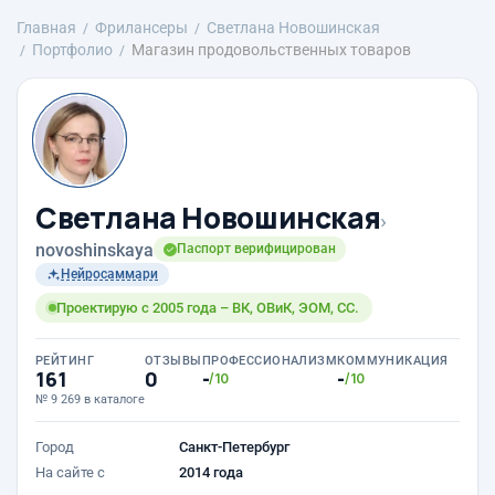
Главная
Фрилансеры
Светлана Новошинская
Портфолио
Магазин продовольственных товаров
Светлана Новошинская
›
novoshinskaya
Паспорт верифицирован
Нейросаммари
Проектирую c 2005 года – ВК, ОВиК, ЭОМ, СС.
РЕЙТИНГ
ОТЗЫВЫ
ПРОФЕССИОНАЛИЗМ
КОММУНИКАЦИЯ
161
0
-
-
/10
/10
№ 9 269 в каталоге
Город
Санкт-Петербург
На сайте с
2014 года