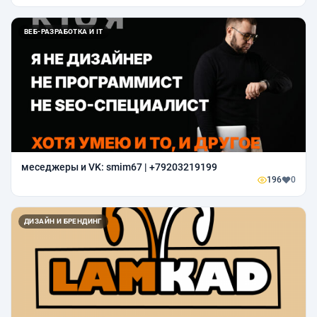
ВЕБ-РАЗРАБОТКА И IT
меседжеры и VK: smim67 | +79203219199
196
0
ДИЗАЙН И БРЕНДИНГ