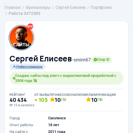
Главная
Фрилансеры
Сергей Елисеев
Портфолио
Работа 3472383
Сергей Елисеев
›
smim67
Сбер ID
Нейросаммари
Создаю сайты под ключ с маркетинговой проработкой с
2008 года 🚀
РЕЙТИНГ
ОТЗЫВЫ
ПРОФЕССИОНАЛИЗМ
КОММУНИКАЦИЯ
40 434
105
10
10
/10
/10
№ 15 в каталоге
Город
Смоленск
Опыт работы
18 лет
На сайте с
2011 года