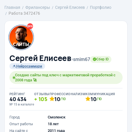
Главная
Фрилансеры
Сергей Елисеев
Портфолио
Работа 3472476
Сергей Елисеев
›
smim67
Сбер ID
Нейросаммари
Создаю сайты под ключ с маркетинговой проработкой с
2008 года 🚀
РЕЙТИНГ
ОТЗЫВЫ
ПРОФЕССИОНАЛИЗМ
КОММУНИКАЦИЯ
40 434
105
10
10
/10
/10
№ 15 в каталоге
Город
Смоленск
Опыт работы
18 лет
На сайте с
2011 года