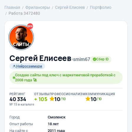
Главная
Фрилансеры
Сергей Елисеев
Портфолио
Работа 3472480
Сергей Елисеев
›
smim67
Сбер ID
Нейросаммари
Создаю сайты под ключ с маркетинговой проработкой с
2008 года 🚀
РЕЙТИНГ
ОТЗЫВЫ
ПРОФЕССИОНАЛИЗМ
КОММУНИКАЦИЯ
40 334
105
10
10
/10
/10
№ 15 в каталоге
Город
Смоленск
Опыт работы
18 лет
На сайте с
2011 года