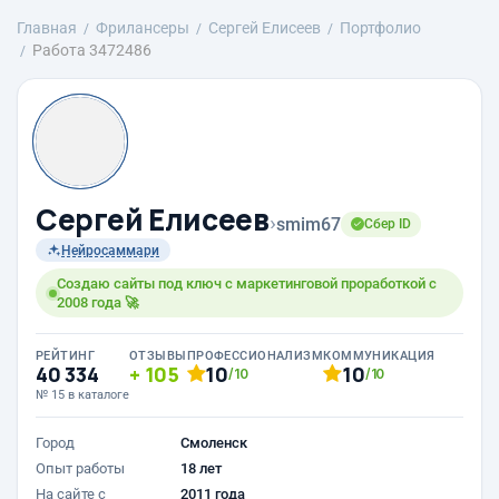
Главная
Фрилансеры
Сергей Елисеев
Портфолио
Работа 3472486
Сергей Елисеев
›
smim67
Сбер ID
Нейросаммари
Создаю сайты под ключ с маркетинговой проработкой с
2008 года 🚀
РЕЙТИНГ
ОТЗЫВЫ
ПРОФЕССИОНАЛИЗМ
КОММУНИКАЦИЯ
40 334
105
10
10
/10
/10
№ 15 в каталоге
Город
Смоленск
Опыт работы
18 лет
На сайте с
2011 года