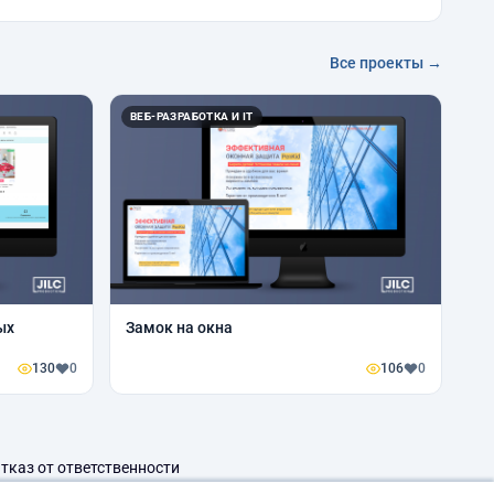
Все проекты →
ВЕБ-РАЗРАБОТКА И IT
ых
Замок на окна
130
0
106
0
тказ от ответственности