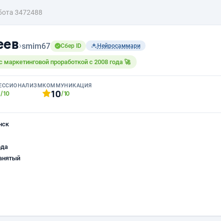
бота 3472488
еев
›
smim67
Сбер ID
Нейросаммари
 маркетинговой проработкой с 2008 года 🚀
ЕССИОНАЛИЗМ
КОММУНИКАЦИЯ
0
10
/10
/10
нск
ода
анятый