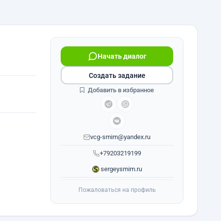
Начать диалог
Создать задание
Добавить в избранное
vcg-smim@yandex.ru
+79203219199
sergeysmim.ru
Пожаловаться на профиль