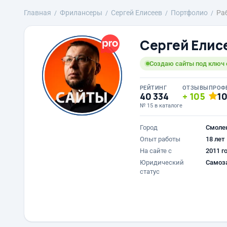
Главная
Фрилансеры
Сергей Елисеев
Портфолио
Ра
Сергей Елис
Создаю сайты под ключ с
РЕЙТИНГ
ОТЗЫВЫ
ПРОФ
40 334
105
1
№ 15 в каталоге
Город
Смоле
Опыт работы
18 лет
На сайте с
2011 г
Юридический
Самоз
статус