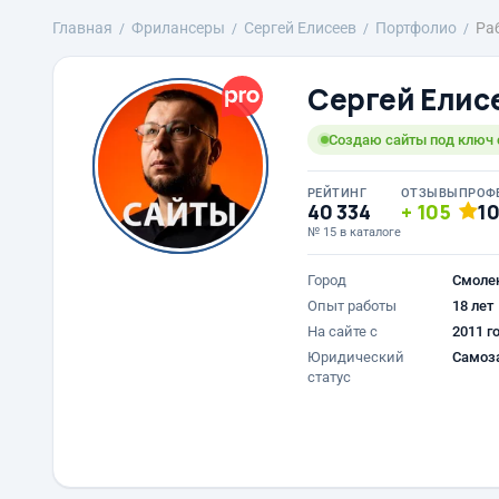
Главная
Фрилансеры
Сергей Елисеев
Портфолио
Ра
Сергей Елис
Создаю сайты под ключ с
РЕЙТИНГ
ОТЗЫВЫ
ПРОФ
40 334
105
1
№ 15 в каталоге
Город
Смоле
Опыт работы
18 лет
На сайте с
2011 г
Юридический
Самоз
статус