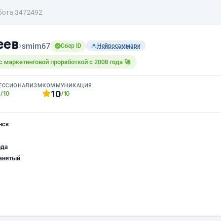
бота 3472492
еев
›
smim67
Сбер ID
Нейросаммари
 маркетинговой проработкой с 2008 года 🚀
ЕССИОНАЛИЗМ
КОММУНИКАЦИЯ
0
10
/10
/10
нск
ода
анятый