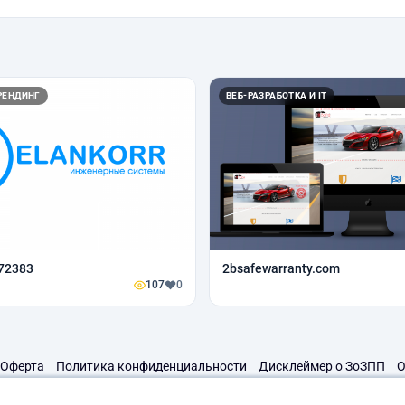
РЕНДИНГ
ВЕБ-РАЗРАБОТКА И IT
72383
2bsafewarranty.com
107
0
Оферта
Политика конфиденциальности
Дисклеймер о ЗоЗПП
О