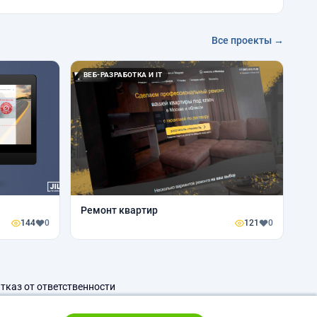
Все проекты →
ВЕБ-РАЗРАБОТКА И IT
Ремонт квартир
144
0
121
0
тказ от ответственности