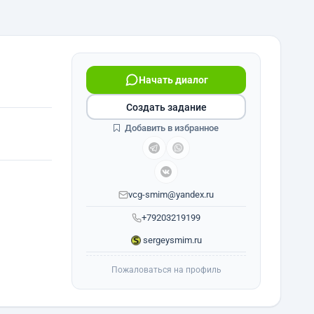
Начать диалог
Создать задание
Добавить в избранное
vcg-smim@yandex.ru
+79203219199
sergeysmim.ru
Пожаловаться на профиль