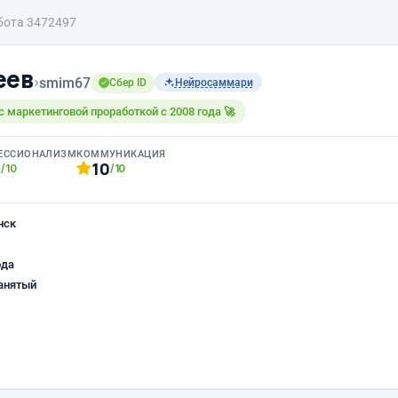
бота 3472497
еев
›
smim67
Сбер ID
Нейросаммари
 маркетинговой проработкой с 2008 года 🚀
ЕССИОНАЛИЗМ
КОММУНИКАЦИЯ
0
10
/10
/10
нск
ода
анятый