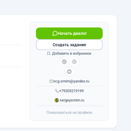
Начать диалог
Создать задание
Добавить в избранное
vcg-smim@yandex.ru
+79203219199
sergeysmim.ru
Пожаловаться на профиль