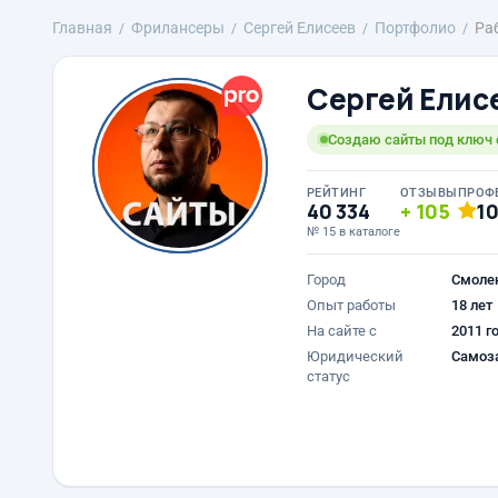
Главная
Фрилансеры
Сергей Елисеев
Портфолио
Ра
Сергей Елис
Создаю сайты под ключ с
РЕЙТИНГ
ОТЗЫВЫ
ПРОФ
40 334
105
1
№ 15 в каталоге
Город
Смоле
Опыт работы
18 лет
На сайте с
2011 г
Юридический
Самоз
статус