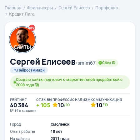
Главная
Фрилансеры
Сергей Елисеев
Портфолио
Кредит Лига
Сергей Елисеев
›
smim67
Сбер ID
Нейросаммари
Создаю сайты под ключ с маркетинговой проработкой с
2008 года 🚀
РЕЙТИНГ
ОТЗЫВЫ
ПРОФЕССИОНАЛИЗМ
КОММУНИКАЦИЯ
40 384
105
10
10
/10
/10
№ 14 в каталоге
Город
Смоленск
Опыт работы
18 лет
На сайте с
2011 года