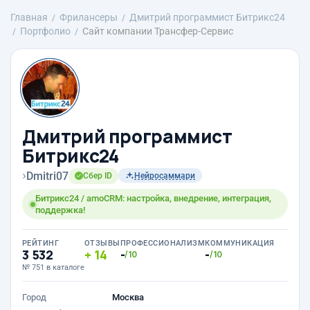
Главная
Фрилансеры
Дмитрий программист Битрикс24
Портфолио
Сайт компании Трансфер-Сервис
Дмитрий программист
Битрикс24
›
Dmitri07
Сбер ID
Нейросаммари
Битрикс24 / amoCRM: настройка, внедрение, интеграция,
поддержка!
РЕЙТИНГ
ОТЗЫВЫ
ПРОФЕССИОНАЛИЗМ
КОММУНИКАЦИЯ
3 532
14
-
-
/10
/10
№ 751 в каталоге
Город
Москва