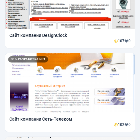
Сайт компании DesignClock
107
0
ВЕБ-РАЗРАБОТКА И IT
Сайт компании Сеть-Телеком
102
0