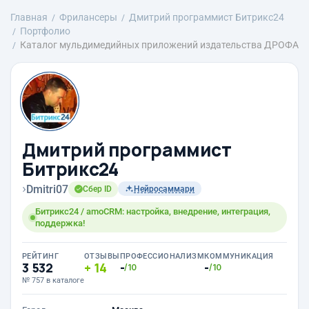
Главная
Фрилансеры
Дмитрий программист Битрикс24
Портфолио
Каталог мульдимедийных приложений издательства ДРОФА
Дмитрий программист
Битрикс24
›
Dmitri07
Сбер ID
Нейросаммари
Битрикс24 / amoCRM: настройка, внедрение, интеграция,
поддержка!
РЕЙТИНГ
ОТЗЫВЫ
ПРОФЕССИОНАЛИЗМ
КОММУНИКАЦИЯ
3 532
14
-
-
/10
/10
№ 757 в каталоге