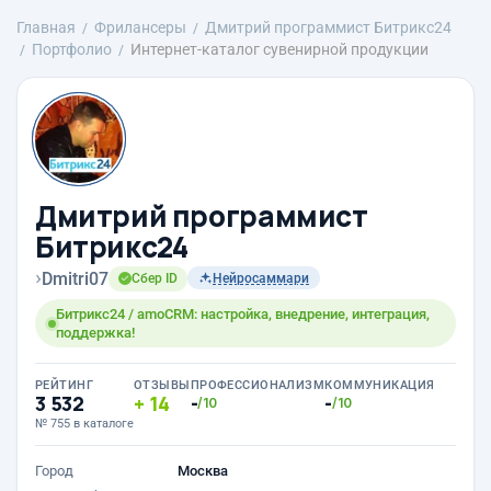
Главная
Фрилансеры
Дмитрий программист Битрикс24
Портфолио
Интернет-каталог сувенирной продукции
Дмитрий программист
Битрикс24
›
Dmitri07
Сбер ID
Нейросаммари
Битрикс24 / amoCRM: настройка, внедрение, интеграция,
поддержка!
РЕЙТИНГ
ОТЗЫВЫ
ПРОФЕССИОНАЛИЗМ
КОММУНИКАЦИЯ
3 532
14
-
-
/10
/10
№ 755 в каталоге
Город
Москва