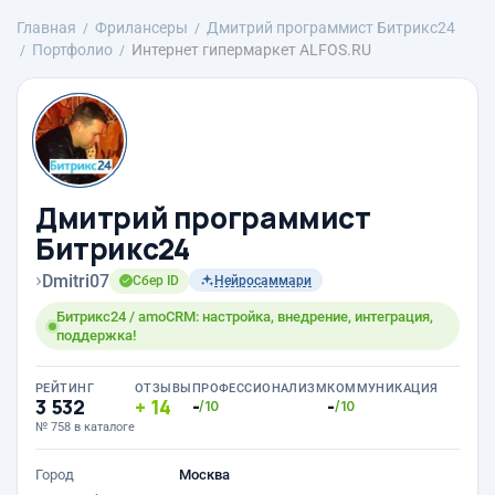
Главная
Фрилансеры
Дмитрий программист Битрикс24
Портфолио
Интернет гипермаркет ALFOS.RU
Дмитрий программист
Битрикс24
›
Dmitri07
Сбер ID
Нейросаммари
Битрикс24 / amoCRM: настройка, внедрение, интеграция,
поддержка!
РЕЙТИНГ
ОТЗЫВЫ
ПРОФЕССИОНАЛИЗМ
КОММУНИКАЦИЯ
3 532
14
-
-
/10
/10
№ 758 в каталоге
Город
Москва