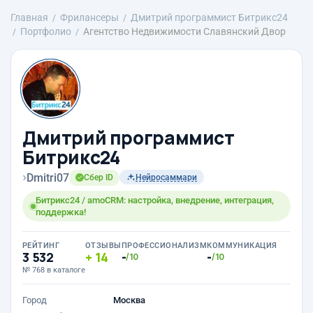
Главная
Фрилансеры
Дмитрий программист Битрикс24
Портфолио
Агентство Недвижимости Славянский Двор
Дмитрий программист
Битрикс24
›
Dmitri07
Сбер ID
Нейросаммари
Битрикс24 / amoCRM: настройка, внедрение, интеграция,
поддержка!
РЕЙТИНГ
ОТЗЫВЫ
ПРОФЕССИОНАЛИЗМ
КОММУНИКАЦИЯ
3 532
14
-
-
/10
/10
№ 768 в каталоге
Город
Москва