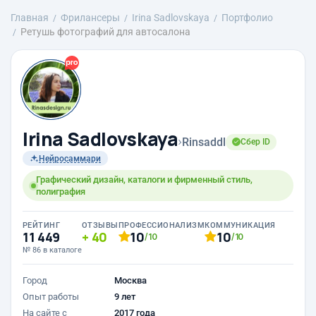
Главная
Фрилансеры
Irina Sadlovskaya
Портфолио
Ретушь фотографий для автосалона
Irina Sadlovskaya
›
Rinsaddl
Сбер ID
Нейросаммари
Графический дизайн, каталоги и фирменный стиль,
полиграфия
РЕЙТИНГ
ОТЗЫВЫ
ПРОФЕССИОНАЛИЗМ
КОММУНИКАЦИЯ
11 449
40
10
10
/10
/10
№ 86 в каталоге
Город
Москва
Опыт работы
9 лет
На сайте с
2017 года