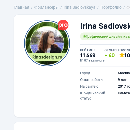
Главная
Фрилансеры
Irina Sadlovskaya
Портфолио
Ф
Irina Sadlovs
Графический дизайн, кат
РЕЙТИНГ
ОТЗЫВЫ
ПРОФ
11 449
40
1
№ 87 в каталоге
Город
Москв
Опыт работы
9 лет
На сайте с
2017 г
Юридический
Самоз
статус