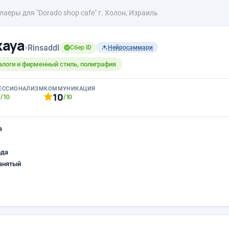
лаеры для "Dorado shop cafe" г. Холон, Израиль
kaya
›
Rinsaddl
Сбер ID
Нейросаммари
алоги и фирменный стиль, полиграфия
ЕССИОНАЛИЗМ
КОММУНИКАЦИЯ
0
10
/10
/10
а
ода
анятый