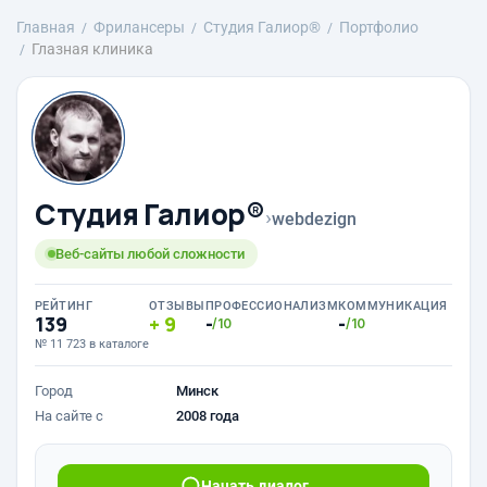
Главная
Фрилансеры
Студия Галиор®
Портфолио
Глазная клиника
Студия Галиор®
›
webdezign
Веб-сайты любой сложности
РЕЙТИНГ
ОТЗЫВЫ
ПРОФЕССИОНАЛИЗМ
КОММУНИКАЦИЯ
139
9
-
-
/10
/10
№ 11 723 в каталоге
Город
Минск
На сайте с
2008 года
Начать диалог