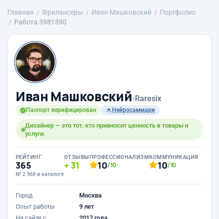
Главная
Фрилансеры
Иван Машковский
Портфолио
Работа 3981590
Иван Машковский
›
Raresix
Паспорт верифицирован
Нейросаммари
Дизайнер — это тот, кто привносит ценность в товары и
услуги.
РЕЙТИНГ
ОТЗЫВЫ
ПРОФЕССИОНАЛИЗМ
КОММУНИКАЦИЯ
365
31
10
10
/10
/10
№ 2 968 в каталоге
Город
Москва
Опыт работы
9 лет
На сайте с
2017 года