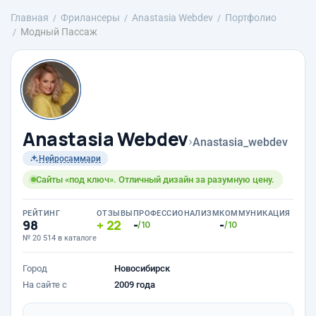
Главная
Фрилансеры
Anastasia Webdev
Портфолио
Модный Пассаж
Anastasia Webdev
›
Anastasia_webdev
Нейросаммари
Сайты «под ключ». Отличный дизайн за разумную цену.
РЕЙТИНГ
ОТЗЫВЫ
ПРОФЕССИОНАЛИЗМ
КОММУНИКАЦИЯ
98
22
-
-
/10
/10
№ 20 514 в каталоге
Город
Новосибирск
На сайте с
2009 года