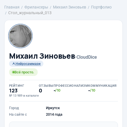
Главная
Фрилансеры
Михаил Зиновьев
Портфолио
Стол_журнальный_013
Михаил Зиновьев
›
CloudDice
Нейросаммари
Всё просто.
РЕЙТИНГ
ОТЗЫВЫ
ПРОФЕССИОНАЛИЗМ
КОММУНИКАЦИЯ
123
0
-
-
/10
/10
№ 13 989 в каталоге
Город
Иркутск
На сайте с
2014 года