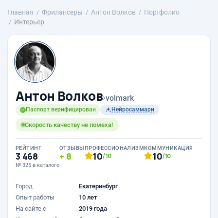
Главная
Фрилансеры
Антон Волков
Портфолио
Интерьер
Антон Волков
›
volmark
Паспорт верифицирован
Нейросаммари
Скорость качеству не помеха!
РЕЙТИНГ
ОТЗЫВЫ
ПРОФЕССИОНАЛИЗМ
КОММУНИКАЦИЯ
3 468
8
10
10
/10
/10
№ 325 в каталоге
Город
Екатеринбург
Опыт работы
10 лет
На сайте с
2019 года