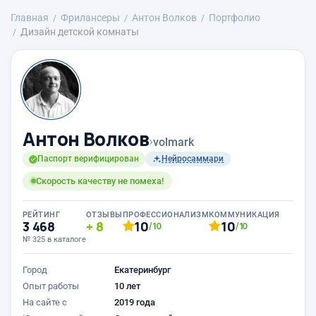
Главная
Фрилансеры
Антон Волков
Портфолио
Дизайн детской комнаты
Антон Волков
›
volmark
Паспорт верифицирован
Нейросаммари
Скорость качеству не помеха!
РЕЙТИНГ
ОТЗЫВЫ
ПРОФЕССИОНАЛИЗМ
КОММУНИКАЦИЯ
3 468
8
10
10
/10
/10
№ 325 в каталоге
Город
Екатеринбург
Опыт работы
10 лет
На сайте с
2019 года