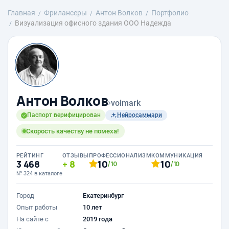
Главная
Фрилансеры
Антон Волков
Портфолио
Визуализация офисного здания ООО Надежда
Антон Волков
›
volmark
Паспорт верифицирован
Нейросаммари
Скорость качеству не помеха!
РЕЙТИНГ
ОТЗЫВЫ
ПРОФЕССИОНАЛИЗМ
КОММУНИКАЦИЯ
3 468
8
10
10
/10
/10
№ 324 в каталоге
Город
Екатеринбург
Опыт работы
10 лет
На сайте с
2019 года