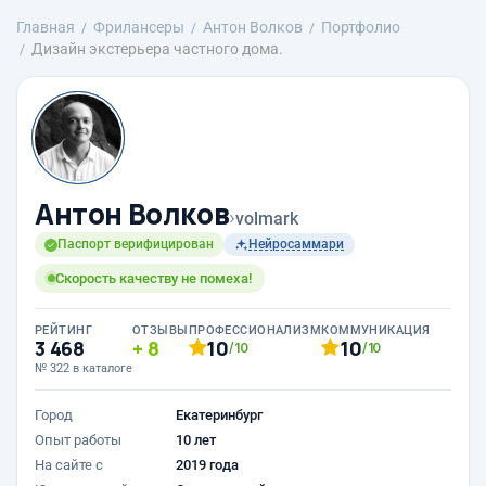
Главная
Фрилансеры
Антон Волков
Портфолио
Дизайн экстерьера частного дома.
Антон Волков
›
volmark
Паспорт верифицирован
Нейросаммари
Скорость качеству не помеха!
РЕЙТИНГ
ОТЗЫВЫ
ПРОФЕССИОНАЛИЗМ
КОММУНИКАЦИЯ
3 468
8
10
10
/10
/10
№ 322 в каталоге
Город
Екатеринбург
Опыт работы
10 лет
На сайте с
2019 года