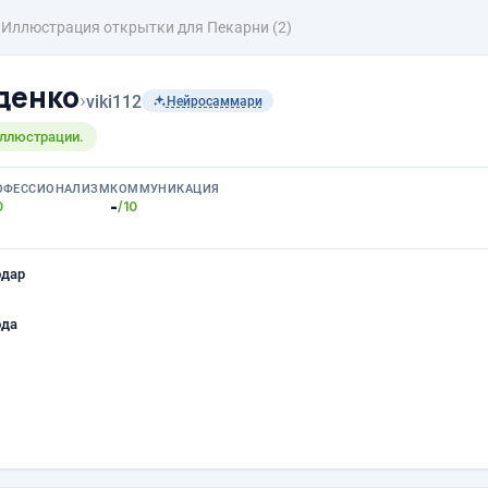
Иллюстрация открытки для Пекарни (2)
денко
›
viki112
Нейросаммари
иллюстрации.
ОФЕССИОНАЛИЗМ
КОММУНИКАЦИЯ
-
0
/10
одар
ода