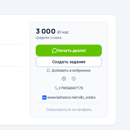
3 000
₽/час
средняя ставка
Начать диалог
Создать задание
Добавить в избранное
+79054047173
www.behance.net/viki_vonko
Пожаловаться на профиль