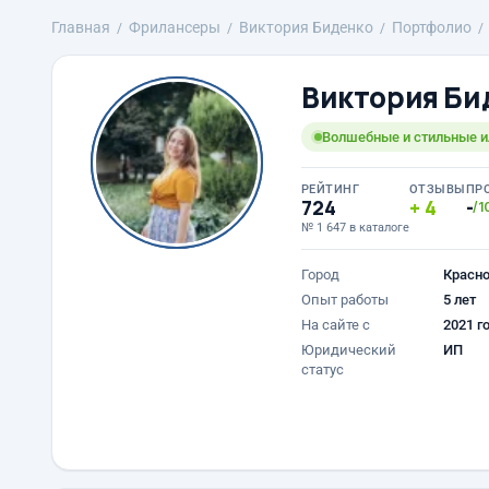
Главная
Фрилансеры
Виктория Биденко
Портфолио
Виктория Би
Волшебные и стильные 
РЕЙТИНГ
ОТЗЫВЫ
ПР
724
4
-
/1
№ 1 647 в каталоге
Город
Красн
Опыт работы
5 лет
На сайте с
2021 г
Юридический
ИП
статус