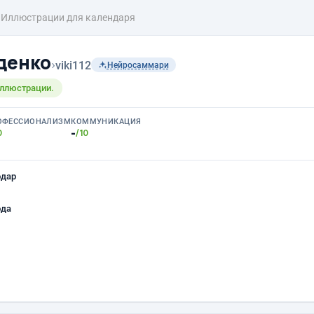
Иллюстрации для календаря
денко
›
viki112
Нейросаммари
иллюстрации.
ОФЕССИОНАЛИЗМ
КОММУНИКАЦИЯ
-
0
/10
одар
ода