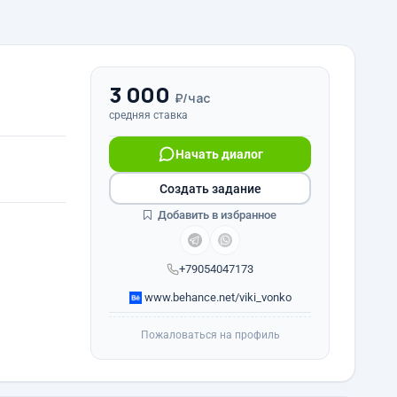
3 000
₽/час
средняя ставка
Начать диалог
Создать задание
Добавить в избранное
+79054047173
www.behance.net/viki_vonko
Пожаловаться на профиль