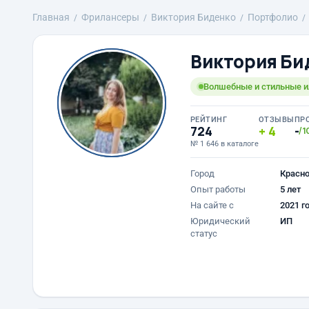
Главная
Фрилансеры
Виктория Биденко
Портфолио
Виктория Би
Волшебные и стильные 
РЕЙТИНГ
ОТЗЫВЫ
ПР
724
4
-
/1
№ 1 646 в каталоге
Город
Красн
Опыт работы
5 лет
На сайте с
2021 г
Юридический
ИП
статус