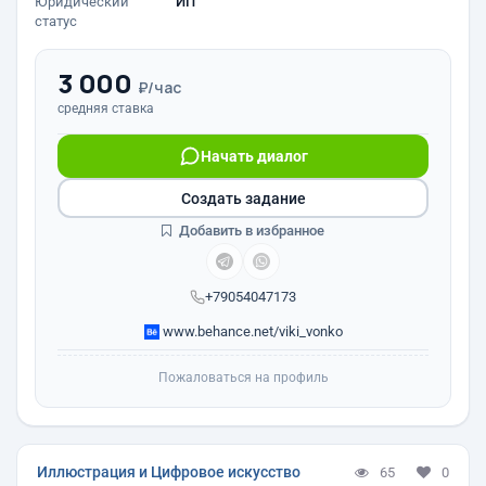
Юридический
ИП
статус
3 000
₽/час
средняя ставка
Начать диалог
Создать задание
Добавить в избранное
+79054047173
www.behance.net/viki_vonko
Пожаловаться на профиль
Иллюстрация и Цифровое искусство
65
0