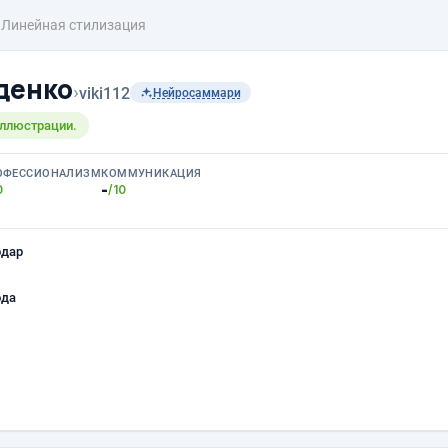
Линейная стилизация
денко
›
viki112
Нейросаммари
иллюстрации.
ОФЕССИОНАЛИЗМ
КОММУНИКАЦИЯ
-
0
/10
одар
ода