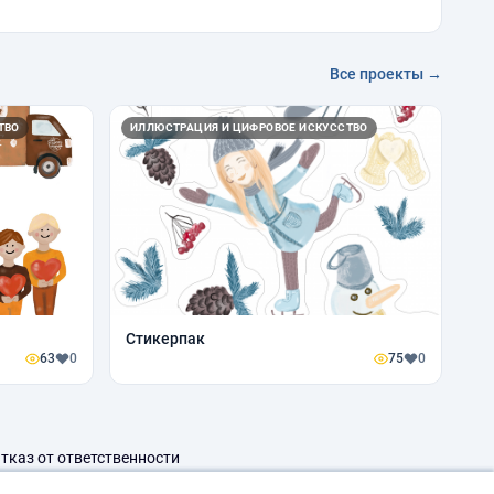
Все проекты →
ТВО
ИЛЛЮСТРАЦИЯ И ЦИФРОВОЕ ИСКУССТВО
Стикерпак
63
0
75
0
тказ от ответственности