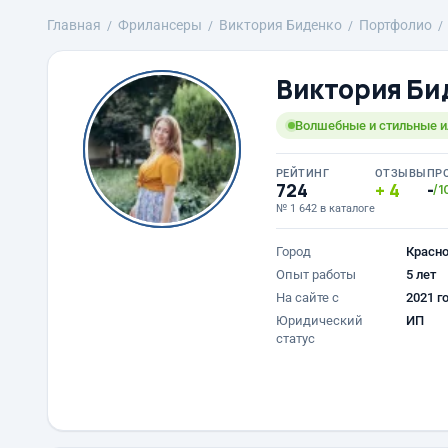
Главная
Фрилансеры
Виктория Биденко
Портфолио
Виктория Би
Волшебные и стильные 
РЕЙТИНГ
ОТЗЫВЫ
ПР
724
4
-
/1
№ 1 642 в каталоге
Город
Красн
Опыт работы
5 лет
На сайте с
2021 г
Юридический
ИП
статус