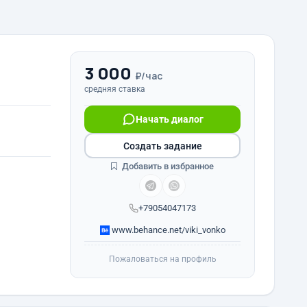
3 000
₽/час
средняя ставка
Начать диалог
Создать задание
Добавить в избранное
+79054047173
www.behance.net/viki_vonko
Пожаловаться на профиль