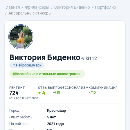
Главная
Фрилансеры
Виктория Биденко
Портфолио
Акварельные стикеры
Виктория Биденко
›
viki112
Нейросаммари
Волшебные и стильные иллюстрации.
РЕЙТИНГ
ОТЗЫВЫ
ПРОФЕССИОНАЛИЗМ
КОММУНИКАЦИЯ
724
4
-
-
/10
/10
№ 1 636 в каталоге
Город
Краснодар
Опыт работы
5 лет
На сайте с
2021 года