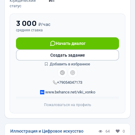
Юридический
ИП
статус
3 000
₽/час
средняя ставка
Начать диалог
Создать задание
Добавить в избранное
+79054047173
www.behance.net/viki_vonko
Пожаловаться на профиль
Иллюстрация и Цифровое искусство
64
0