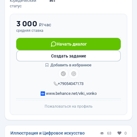
Юридический
ИП
статус
3 000
₽/час
средняя ставка
Начать диалог
Создать задание
Добавить в избранное
+79054047173
www.behance.net/viki_vonko
Пожаловаться на профиль
Иллюстрация и Цифровое искусство
63
0