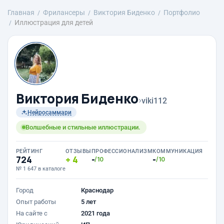
Главная
Фрилансеры
Виктория Биденко
Портфолио
Иллюстрация для детей
Виктория Биденко
›
viki112
Нейросаммари
Волшебные и стильные иллюстрации.
РЕЙТИНГ
ОТЗЫВЫ
ПРОФЕССИОНАЛИЗМ
КОММУНИКАЦИЯ
724
4
-
-
/10
/10
№ 1 647 в каталоге
Город
Краснодар
Опыт работы
5 лет
На сайте с
2021 года